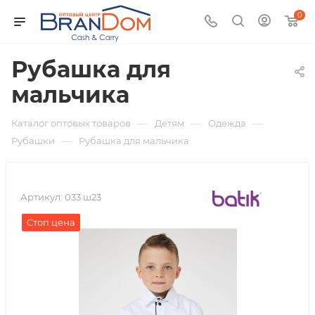
0
Рубашка для
мальчика
—
—
—
Каталог оптовых товаров
Детям
Одежда
—
Рубашки
Рубашка для мальчика
Артикул:
033 ш23
Стоп цена