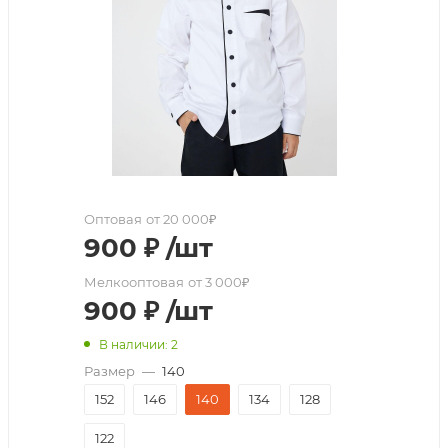
Оптовая
от 20 000₽
900
₽
/шт
Мелкооптовая
от 3 000₽
900
₽
/шт
В наличии: 2
Размер
—
140
152
146
140
134
128
122