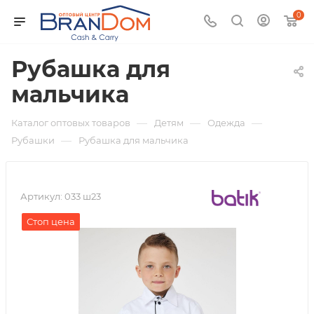
0
Рубашка для
мальчика
—
—
—
Каталог оптовых товаров
Детям
Одежда
—
Рубашки
Рубашка для мальчика
Артикул:
033 ш23
Стоп цена