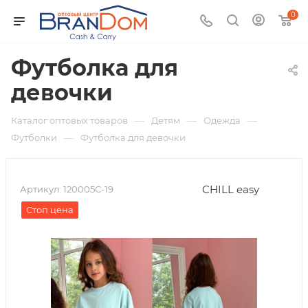
0
Футболка для
девочки
—
—
—
Каталог оптовых товаров
Детям
Одежда
—
Футболки
Футболка для девочки
CHILL easy
Артикул:
120005C-19
Стоп цена