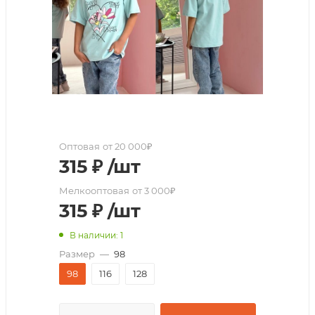
Оптовая
от 20 000₽
315
₽
/шт
Мелкооптовая
от 3 000₽
315
₽
/шт
В наличии: 1
Размер
—
98
98
116
128