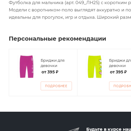
Футболка для мальчика (арт. 049_ЛН25) с коротким 
Модели с воротником-поло выглядят аккуратно и по
идеальны для прогулок, игр и отдыха. Широкий раз
Персональные рекомендации
Бриджи для
Бриджи дл
ие
девочки
девочки
от
395 ₽
от
395 ₽
ПОДРОБНЕЕ
ПОДРОБ
Будьте в курсе на