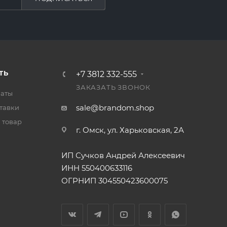
ТЬ
+7 3812 332-555
ЗАКАЗАТЬ ЗВОНОК
латы
sale@brandom.shop
тавки
 товар
г. Омск, ул. Харьковская, 2А
ИП Сучков Андрей Алексеевич
ИНН 550400633116
ОГРНИП 304550423600075