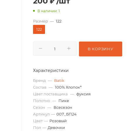
200
₽
/шт
В наличии: 1
Размер
—
122
122
В КОРЗИНУ
Характеристики
Бренд
—
Batik
Состав
—
100% Хлопок*
Цвет поставщика
—
фуксия
Полотно
—
Пике
Сезон
—
Всесезон
Артикул
—
007_БП24
Цвет
—
Розовый
Пол
—
Девочки