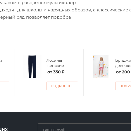
рукавом в расцветке мультиколор
дходят для школы и нарядных образов, а классические 
мерный ряд позволяет подобра
я
Лосины
Бриджи
женские
девочк
от
350 ₽
от
200
НЕЕ
ПОДРОБНЕЕ
ПОДР
ших