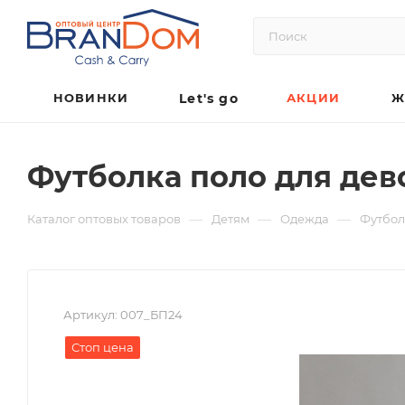
НОВИНКИ
Let's go
АКЦИИ
Ж
Футболка поло для дев
—
—
—
Каталог оптовых товаров
Детям
Одежда
Футбо
Артикул:
007_БП24
Стоп цена