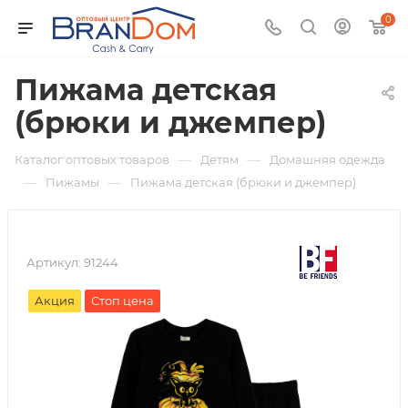
0
Пижама детская
(брюки и джемпер)
—
—
Каталог оптовых товаров
Детям
Домашняя одежда
—
—
Пижамы
Пижама детская (брюки и джемпер)
Артикул:
91244
Акция
Стоп цена