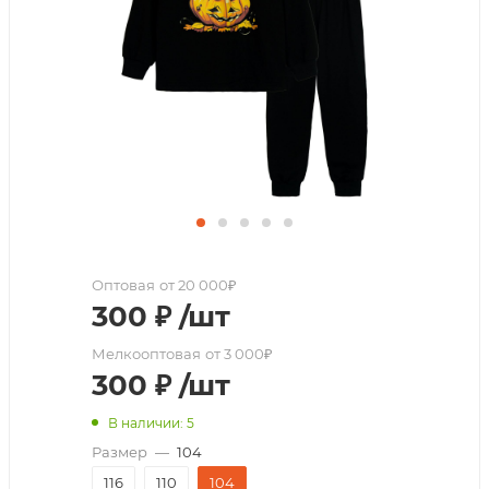
Оптовая
от 20 000₽
300
₽
/шт
Мелкооптовая
от 3 000₽
300
₽
/шт
В наличии: 5
Размер
—
104
116
110
104