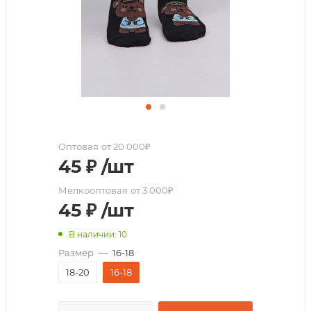
Оптовая
от 20 000₽
45
₽
/шт
Мелкооптовая
от 3 000₽
45
₽
/шт
В наличии: 10
Размер
—
16-18
18-20
16-18