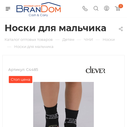
0
Носки для мальчика
—
—
—
Каталог оптовых товаров
Детям
ЧНИ
Носки
—
Носки для мальчика
Артикул:
С4485
Стоп цена