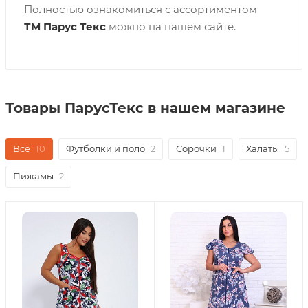
Полностью ознакомиться с ассортиментом
ТМ
Парус Текс
можно на нашем сайте.
Товары ПарусТекс в нашем магазине
Все
10
Футболки и поло
2
Сорочки
1
Халаты
5
Пижамы
2