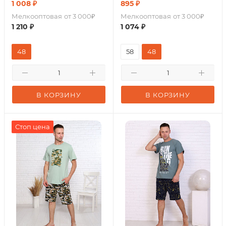
1 008
₽
895
₽
Мелкооптовая
от 3 000₽
Мелкооптовая
от 3 000₽
1 210
₽
1 074
₽
48
58
48
В КОРЗИНУ
В КОРЗИНУ
Стоп цена