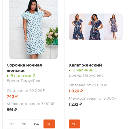
Сорочка ночная
Халат женский
В наличии: 5
женская
Бренд:
ПарусТекс
В наличии: 2
Бренд:
ПарусТекс
Оптовая
от 20 000₽
Оптовая
от 20 000₽
1 026
₽
742
₽
Мелкооптовая
от 3 000₽
Мелкооптовая
от 3 000₽
1 232
₽
891
₽
62
56
64
60
50