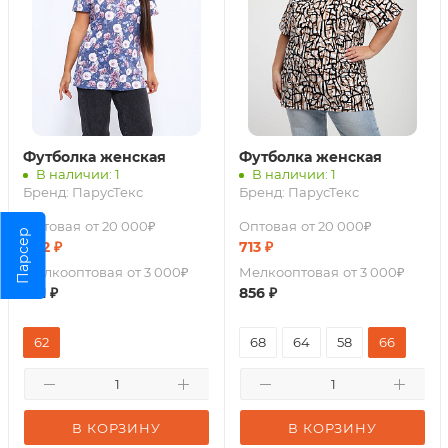
Футболка женская
Футболка женская
В наличии: 1
В наличии: 1
Бренд:
ПарусТекс
Бренд:
ПарусТекс
Оптовая
от 20 000₽
Оптовая
от 20 000₽
Парсер
642
₽
713
₽
Мелкооптовая
от 3 000₽
Мелкооптовая
от 3 000₽
771
₽
856
₽
62
68
64
58
66
В КОРЗИНУ
В КОРЗИНУ