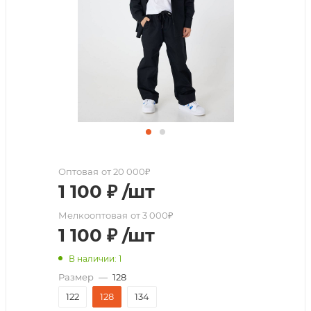
Оптовая
от 20 000₽
1 100
₽
/шт
Мелкооптовая
от 3 000₽
1 100
₽
/шт
В наличии: 1
Размер
—
128
122
128
134