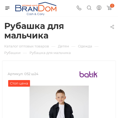
0
Рубашка для
мальчика
—
—
—
Каталог оптовых товаров
Детям
Одежда
—
Рубашки
Рубашка для мальчика
Артикул:
052 ш24
Стоп цена