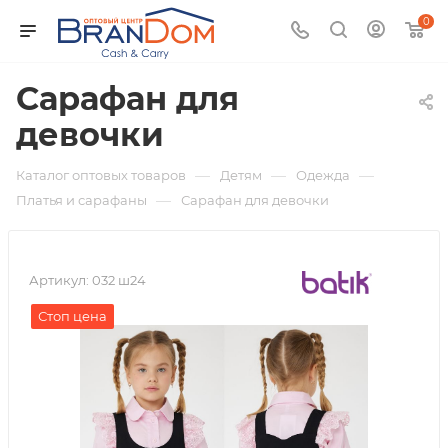
0
Сарафан для
девочки
—
—
—
Каталог оптовых товаров
Детям
Одежда
—
Платья и сарафаны
Сарафан для девочки
Артикул:
032 ш24
Стоп цена