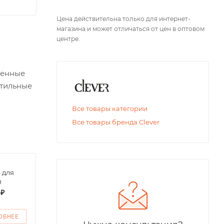
Цена действительна только для интернет-
магазина и может отличаться от цен в оптовом
центре.
венные
стильные
Все товары категории
Все товары бренда Clever
 для
Футболка поло
Футб
и
детская
дево
 ₽
от
200 ₽
от
1
ОБНЕЕ
ПОДРОБНЕЕ
ПО