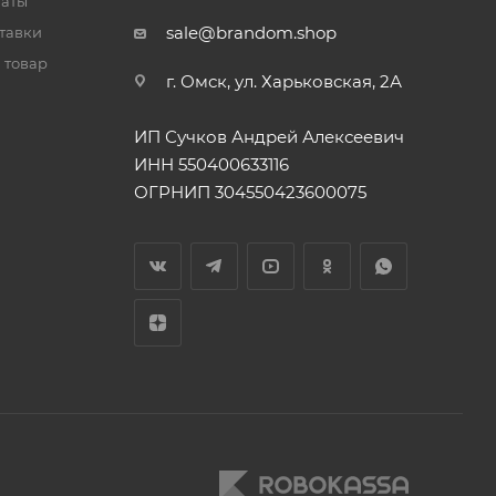
латы
sale@brandom.shop
тавки
 товар
г. Омск, ул. Харьковская, 2А
ИП Сучков Андрей Алексеевич
ИНН 550400633116
ОГРНИП 304550423600075