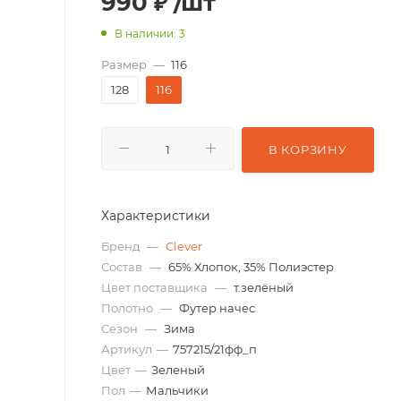
990
₽
/шт
В наличии: 3
Размер
—
116
128
116
В КОРЗИНУ
Характеристики
Бренд
—
Clever
Состав
—
65% Хлопок, 35% Полиэстер
Цвет поставщика
—
т.зелёный
Полотно
—
Футер начес
Сезон
—
Зима
Артикул
—
757215/21фф_п
Цвет
—
Зеленый
Пол
—
Мальчики