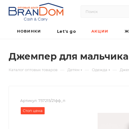
НОВИНКИ
Let's go
АКЦИИ
Ж
Джемпер для мальчика
—
—
—
Каталог оптовых товаров
Детям
Одежда
Дже
Артикул:
757215/21фф_п
Стоп цена