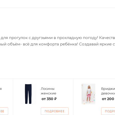
 для прогулок с другзьями в прохладную погоду! Качест
ный объём- всё для комфорта ребёнка! Создавай яркие 
я
Лосины
Бриджи
женские
девочк
от
350 ₽
от
200
НЕЕ
ПОДРОБНЕЕ
ПОДР