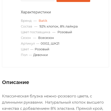
Характеристики
Бренд
—
Batik
Состав
—
92% хлопок, 8% лайкра
Цвет поставщика
—
Розовый
Сезон
—
Всесезон
Артикул
—
0002_ШК21
Цвет
—
Розовый
Пол
—
Девочки
Описание
Классическая блузка нежно-розового цвета, с
длинными рукавами. Натуральный хлопок высшего
качества с добавлением 8% эластана. Прямой крой,