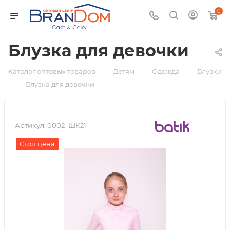
0
Блузка для девочки
—
—
—
Каталог оптовых товаров
Детям
Одежда
Блузки
—
Блузка для девочки
Артикул:
0002_ШК21
Стоп цена