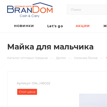
НОВИНКИ
Let's go
АКЦИИ
Ж
Майка для мальчика
—
—
—
Каталог оптовых товаров
Детям
Нижнее белье
Артикул:
034_НБО22
Стоп цена