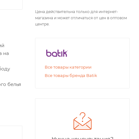
Цена действительна только для интернет-
магазина и может отличаться от цен в оптовом
центре.
ий
а на
Все товары категории
боду
Все товары бренда Batik
ого белья
Бриджи для
Футб
Нужна консультация?