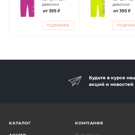
ие
девочки
девочки
от
395 ₽
от
395 ₽
ПОДРОБНЕЕ
ПОДРОБ
Будьте в курсе на
акций и новостей
КАТАЛОГ
КОМПАНИЯ