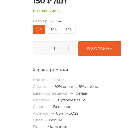
150
₽
/шт
В наличии: 3
Размер
—
134
134
146
140
В КОРЗИНУ
Характеристики
Бренд
—
Batik
Состав
—
92% хлопок, 8% лайкра
Цвет поставщика
—
белый
Полотно
—
Супрем пенье
Сезон
—
Всесезон
Артикул
—
034_НБО22
Цвет
—
Белый
Пол
—
Мальчики