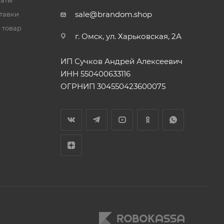
латы
sale@brandom.shop
тавки
 товар
г. Омск, ул. Харьковская, 2А
ИП Сучков Андрей Алексеевич
ИНН 550400633116
ОГРНИП 304550423600075