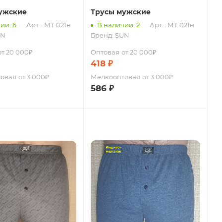
ужские
Трусы мужские
ии: 6
Арт. : МТ 021н
В наличии: 2
Арт. : МТ 021н
UN
Бренд:
SUN
от 20 000₽
Оптовая
от 20 000₽
418
₽
овая
от 3 000₽
Мелкооптовая
от 3 000₽
586
₽