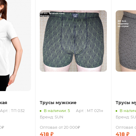
кая
Трусы мужские
Трусы м
Арт. : ТП 032
В наличии: 5
Арт. : МТ 021н
В налич
Бренд:
SUN
Бренд:
S
0₽
Оптовая
от 20 000₽
Оптовая
418
₽
418
₽