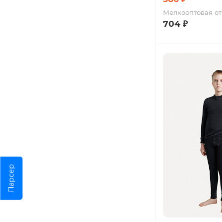
Мелкооптовая
от
704
₽
Парсер