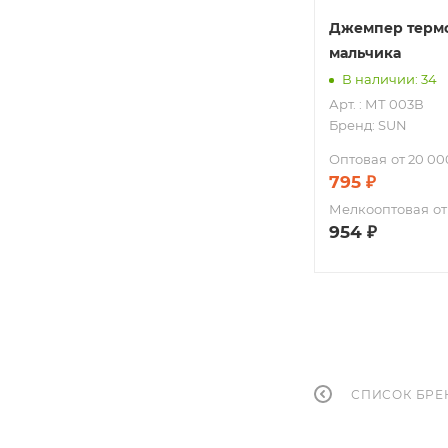
Джемпер терм
мальчика
В наличии: 34
Арт. : МТ 003В
Бренд:
SUN
Оптовая
от 20 00
795
₽
Мелкооптовая
от
954
₽
СПИСОК БРЕ