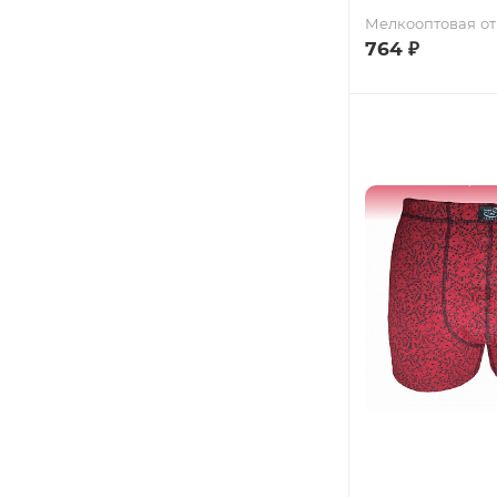
Мелкооптовая
от
764
₽