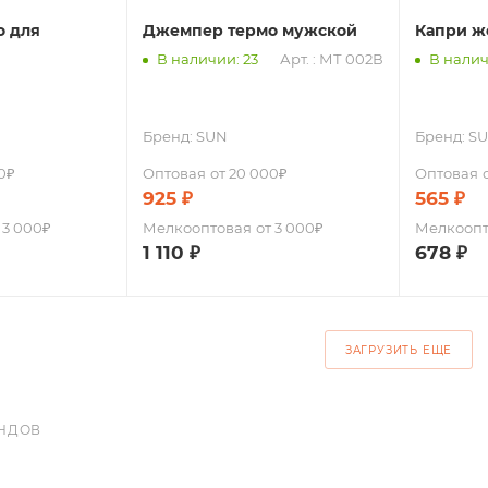
о для
Джемпер термо мужской
Капри ж
В наличии: 23
Арт. : МТ 002В
В налич
Бренд:
SUN
Бренд:
S
0₽
Оптовая
от 20 000₽
Оптовая
925
₽
565
₽
 3 000₽
Мелкооптовая
от 3 000₽
Мелкоопт
1 110
₽
678
₽
ЗАГРУЗИТЬ ЕЩЕ
НДОВ