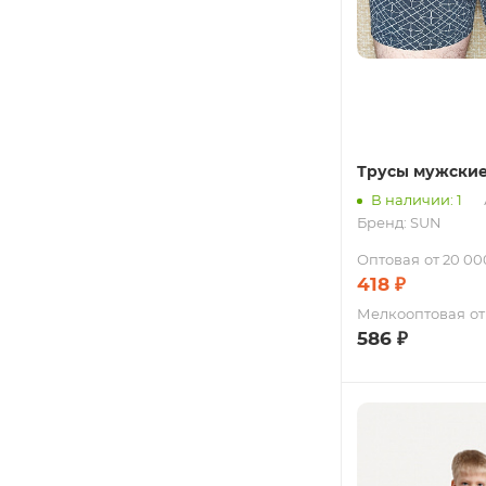
Трусы мужски
В наличии: 1
Бренд:
SUN
Оптовая
от 20 00
418
₽
Мелкооптовая
от
586
₽