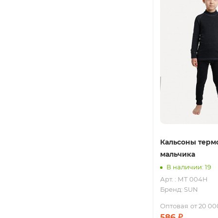
Кальсоны терм
мальчика
В наличии: 19
Арт. : МТ 004Н
Бренд:
SUN
Оптовая
от 20 00
586
₽