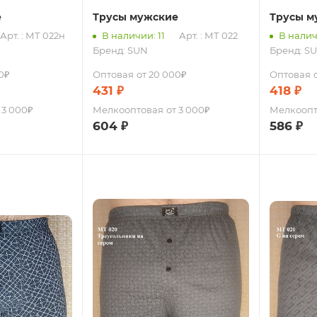
е
Трусы мужские
Трусы м
Арт. : МТ 022н
В наличии: 11
Арт. : МТ 022
В налич
Бренд:
SUN
Бренд:
S
0₽
Оптовая
от 20 000₽
Оптовая
431
₽
418
₽
 3 000₽
Мелкооптовая
от 3 000₽
Мелкоопт
604
₽
586
₽