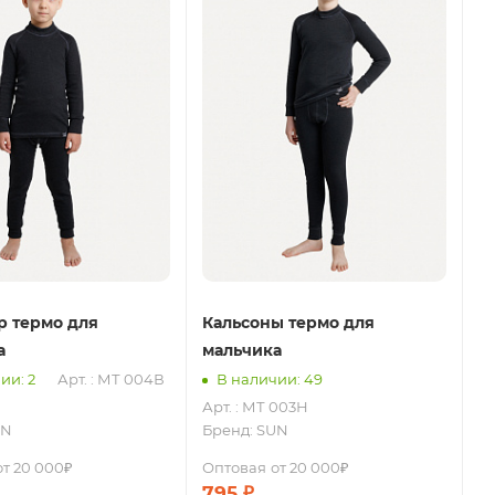
 термо для
Кальсоны термо для
а
мальчика
ии: 2
Арт. : МТ 004В
В наличии: 49
Арт. : МТ 003Н
UN
Бренд:
SUN
от 20 000₽
Оптовая
от 20 000₽
795
₽