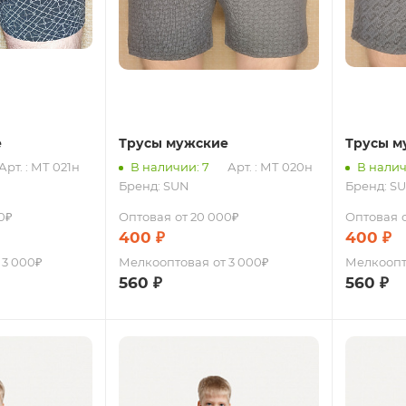
е
Трусы мужские
Трусы м
Арт. : МТ 021н
В наличии: 7
Арт. : МТ 020н
В налич
Бренд:
SUN
Бренд:
S
0₽
Оптовая
от 20 000₽
Оптовая
400
₽
400
₽
 3 000₽
Мелкооптовая
от 3 000₽
Мелкоопт
560
₽
560
₽