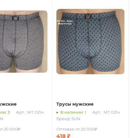
ужские
Трусы мужские
ии: 3
Арт. : МТ 021н
В наличии: 1
Арт. : МТ 021н
UN
Бренд:
SUN
от 20 000₽
Оптовая
от 20 000₽
418
₽