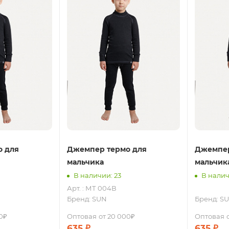
о для
Джемпер термо для
Джемпер
мальчика
мальчик
В наличии: 23
В налич
Арт. : МТ 004В
Бренд:
SUN
Бренд:
S
0₽
Оптовая
от 20 000₽
Оптовая
635
₽
635
₽