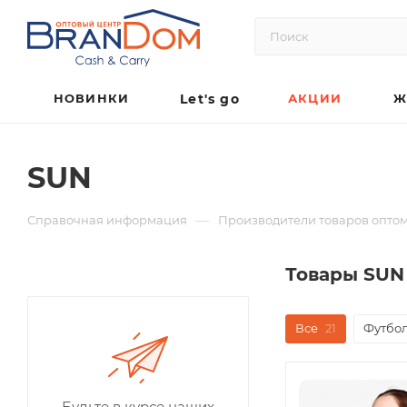
НОВИНКИ
Let's go
АКЦИИ
Ж
SUN
—
Справочная информация
Производители товаров опто
Товары SUN
Все
21
Футбол
Будьте в курсе наших