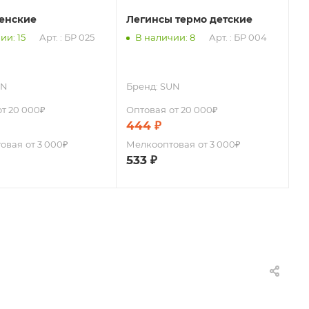
енские
Легинсы термо детские
ии: 15
Арт. : БР 025
В наличии: 8
Арт. : БР 004
UN
Бренд:
SUN
от 20 000₽
Оптовая
от 20 000₽
444
₽
овая
от 3 000₽
Мелкооптовая
от 3 000₽
533
₽