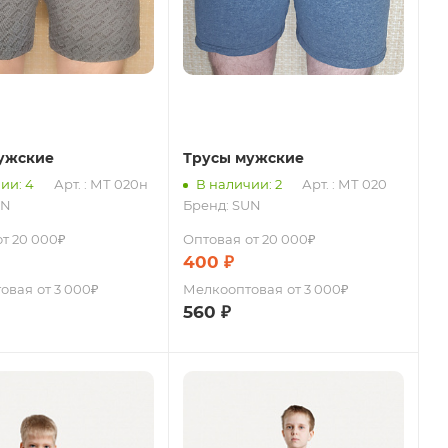
ужские
Трусы мужские
ии: 4
Арт. : МТ 020н
В наличии: 2
Арт. : МТ 020
UN
Бренд:
SUN
от 20 000₽
Оптовая
от 20 000₽
400
₽
овая
от 3 000₽
Мелкооптовая
от 3 000₽
560
₽