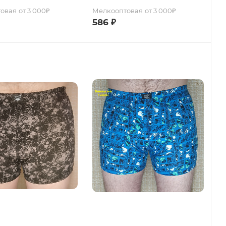
овая
от 3 000₽
Мелкооптовая
от 3 000₽
586
₽