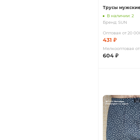
Трусы мужски
В наличии: 2
Бренд:
SUN
Оптовая
от 20 00
431
₽
Мелкооптовая
от
604
₽