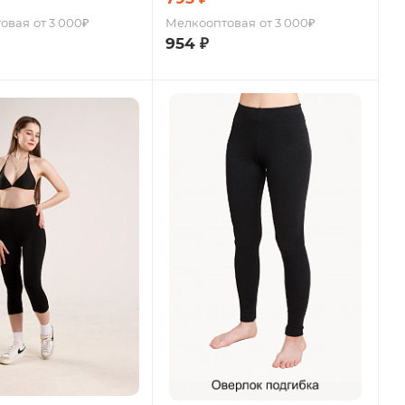
овая
от 3 000₽
Мелкооптовая
от 3 000₽
954
₽