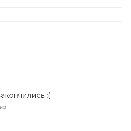
акончились :(
их!