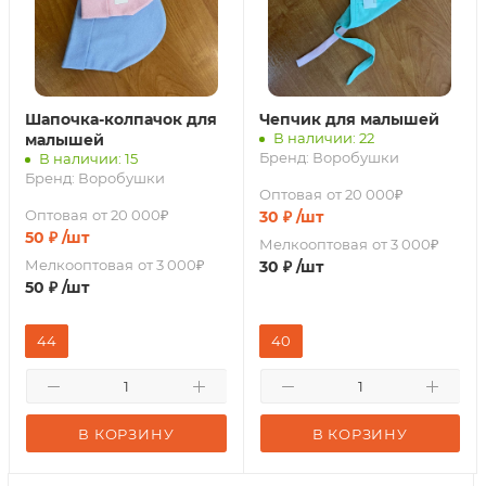
Шапочка-колпачок для
Чепчик для малышей
В наличии: 22
малышей
Бренд:
Воробушки
В наличии: 15
Бренд:
Воробушки
Оптовая
от 20 000₽
Оптовая
от 20 000₽
30
₽
/шт
50
₽
/шт
Мелкооптовая
от 3 000₽
Мелкооптовая
от 3 000₽
30
₽
/шт
50
₽
/шт
44
40
В КОРЗИНУ
В КОРЗИНУ