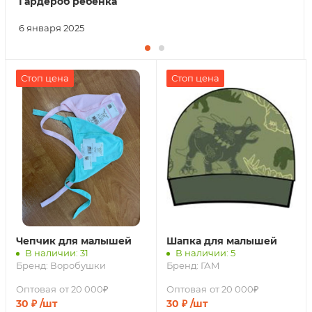
Гардероб ребенка
6 января 2025
Стоп цена
Стоп цена
Чепчик для малышей
Шапка для малышей
В наличии: 31
В наличии: 5
Бренд:
Воробушки
Бренд:
ГАМ
Оптовая
от 20 000₽
Оптовая
от 20 000₽
30
₽
/шт
30
₽
/шт