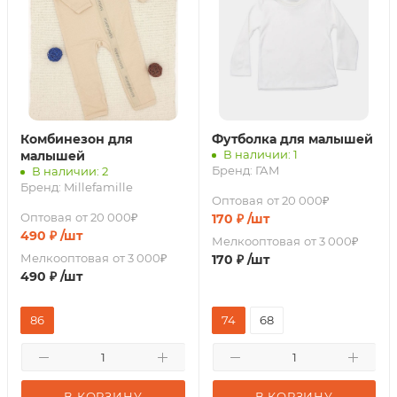
Комбинезон для
Футболка для малышей
В наличии: 1
малышей
Бренд:
ГАМ
В наличии: 2
Бренд:
Millefamille
Оптовая
от 20 000₽
Оптовая
от 20 000₽
170
₽
/шт
490
₽
/шт
Мелкооптовая
от 3 000₽
Мелкооптовая
от 3 000₽
170
₽
/шт
490
₽
/шт
86
74
68
В КОРЗИНУ
В КОРЗИНУ