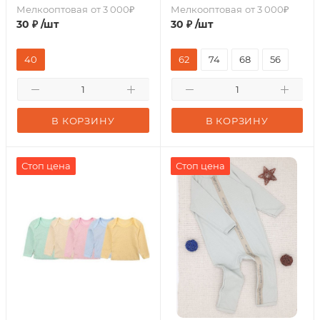
Мелкооптовая
от 3 000₽
Мелкооптовая
от 3 000₽
30
₽
/шт
30
₽
/шт
40
62
74
68
56
В КОРЗИНУ
В КОРЗИНУ
Стоп цена
Стоп цена