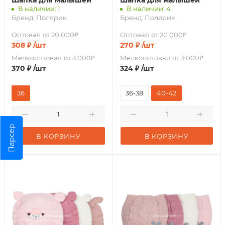
Шапка для малышей
Шапка для малышей
В наличии: 1
В наличии: 4
Бренд:
Полярик
Бренд:
Полярик
Оптовая
от 20 000₽
Оптовая
от 20 000₽
308
₽
/шт
270
₽
/шт
Мелкооптовая
от 3 000₽
Мелкооптовая
от 3 000₽
370
₽
/шт
324
₽
/шт
36
36-38
40-42
Парсер
В КОРЗИНУ
В КОРЗИНУ