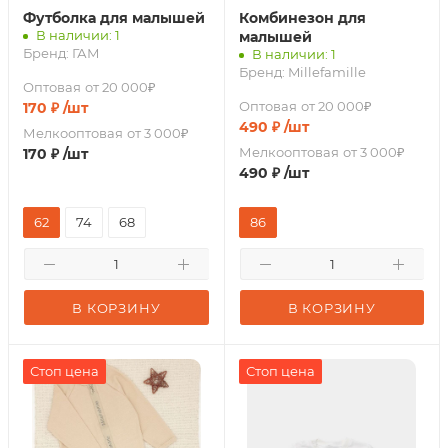
Футболка для малышей
Комбинезон для
В наличии: 1
малышей
Бренд:
ГАМ
В наличии: 1
Бренд:
Millefamille
Оптовая
от 20 000₽
Оптовая
от 20 000₽
170
₽
/шт
490
₽
/шт
Мелкооптовая
от 3 000₽
Мелкооптовая
от 3 000₽
170
₽
/шт
490
₽
/шт
62
74
68
86
В КОРЗИНУ
В КОРЗИНУ
Стоп цена
Стоп цена