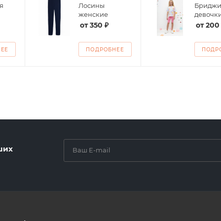
я
Лосины
Бриджи
женские
девочк
от
350 ₽
от
200
НЕЕ
ПОДРОБНЕЕ
ПОДР
ших