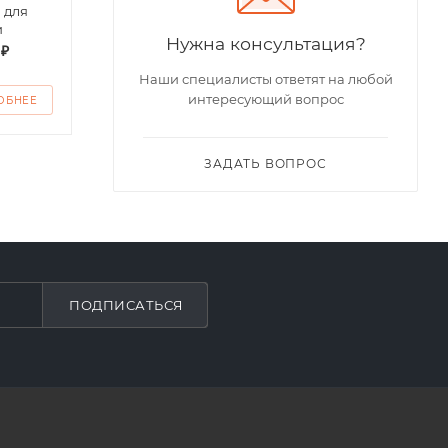
 для
Футболка поло
Футб
и
детская
дево
Нужна консультация?
 ₽
от
200 ₽
от
1
Наши специалисты ответят на любой
интересующий вопрос
ОБНЕЕ
ПОДРОБНЕЕ
ПО
ЗАДАТЬ ВОПРОС
ПОДПИСАТЬСЯ