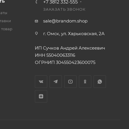
ТЬ
+7 3812 332-555
ЗАКАЗАТЬ ЗВОНОК
латы
sale@brandom.shop
тавки
 товар
г. Омск, ул. Харьковская, 2А
ИП Сучков Андрей Алексеевич
ИНН 550400633116
ОГРНИП 304550423600075