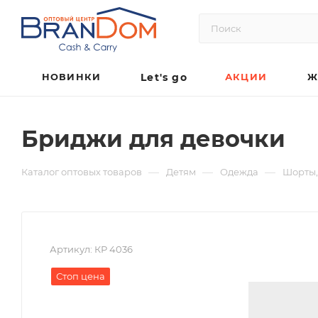
НОВИНКИ
Let's go
АКЦИИ
Ж
Бриджи для девочки
—
—
—
Каталог оптовых товаров
Детям
Одежда
Шорты,
Артикул:
КР 4036
Стоп цена