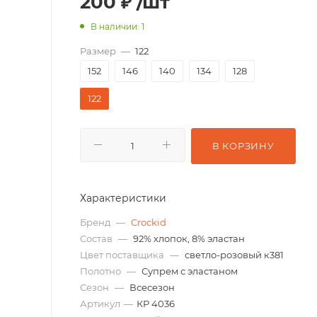
200
₽
/шт
В наличии: 1
Размер
—
122
152
146
140
134
128
122
В КОРЗИНУ
Характеристики
Бренд
—
Crockid
Состав
—
92% хлопок, 8% эластан
Цвет поставщика
—
светло-розовый к381
Полотно
—
Супрем с эластаном
Сезон
—
Всесезон
Артикул
—
КР 4036