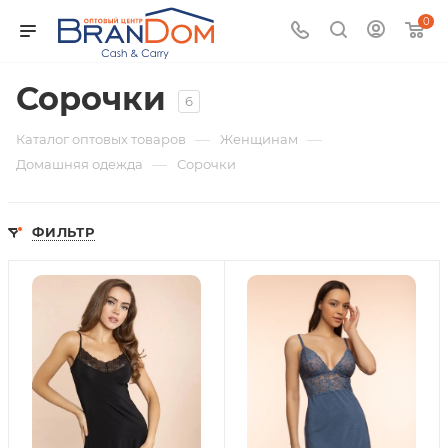
0
Сорочки
6
—
—
Каталог оптовых товаров
Женщинам
—
Домашняя одежда
Сорочки
ФИЛЬТР