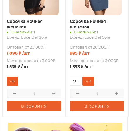
Сорочка ночная
Сорочка ночная
женская
женская
В наличии: 1
В наличии: 1
Бренд:
Luce Del Sole
Бренд:
Luce Del Sole
Оптовая
от 20 000₽
Оптовая
от 20 000₽
1 096
₽
/шт
995
₽
/шт
Мелкооптовая
от 3 000₽
Мелкооптовая
от 3 000₽
1 535
₽
/шт
1 393
₽
/шт
46
50
48
В КОРЗИНУ
В КОРЗИНУ