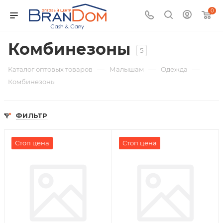
0
Комбинезоны
5
—
—
—
Каталог оптовых товаров
Малышам
Одежда
Комбинезоны
ФИЛЬТР
Стоп цена
Стоп цена