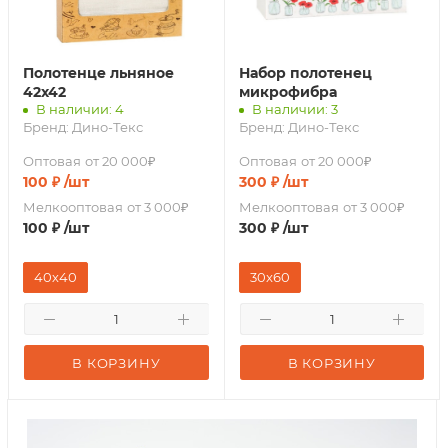
Полотенце льняное
Набор полотенец
42х42
микрофибра
В наличии: 4
В наличии: 3
Бренд:
Дино-Текс
Бренд:
Дино-Текс
Оптовая
от 20 000₽
Оптовая
от 20 000₽
100
₽
/шт
300
₽
/шт
Мелкооптовая
от 3 000₽
Мелкооптовая
от 3 000₽
100
₽
/шт
300
₽
/шт
40х40
30x60
В КОРЗИНУ
В КОРЗИНУ