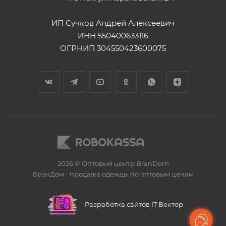
ИП Сучков Андрей Алексеевич
ИНН 550400633116
ОГРНИП 304550423600075
2026 © Оптовый центр BranDom
БрэнДом - продажа одежды по оптовым ценам
БренДом
Разработка сайтов IT Вектор