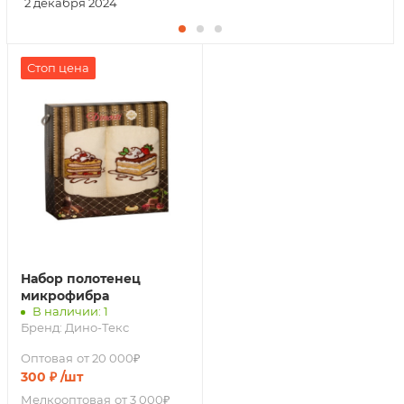
2 декабря 2024
Стоп цена
Набор полотенец
микрофибра
В наличии: 1
Бренд:
Дино-Текс
Оптовая
от 20 000₽
300
₽
/шт
Мелкооптовая
от 3 000₽