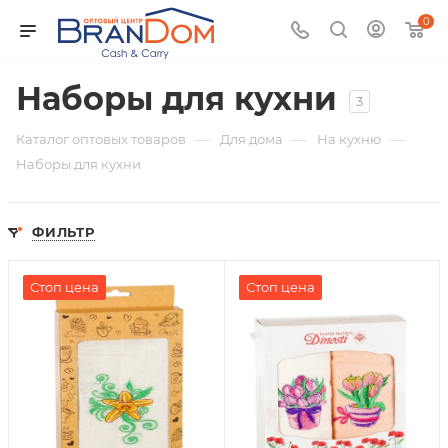
0
Наборы для кухни
3
—
—
—
Каталог оптовых товаров
Для дома
На кухню
Наборы для кухни
ФИЛЬТР
Стоп цена
Стоп цена