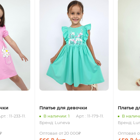
очки
Платье для девочки
Платье д
рт. : 11-233-11.
В наличии: 1
Арт. : 11-179-11.
В наличи
Бренд:
Luneva
Бренд:
Lu
₽
Оптовая
от 20 000₽
Оптовая
о