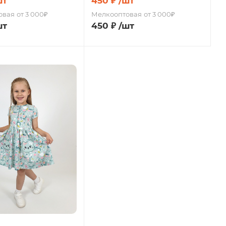
шт
450
₽
/шт
овая
от 3 000₽
Мелкооптовая
от 3 000₽
шт
450
₽
/шт