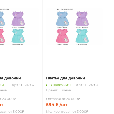
ля девочки
Платье для девочки
и: 1
Арт. : 11-249-4.
В наличии: 1
Арт. : 11-249-3.
neva
Бренд:
Luneva
т 20 000₽
Оптовая
от 20 000₽
шт
594
₽
/шт
овая
от 3 000₽
Мелкооптовая
от 3 000₽