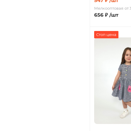
547
₽
/шт
Мелкооптовая
от 
656
₽
/шт
Стоп цена