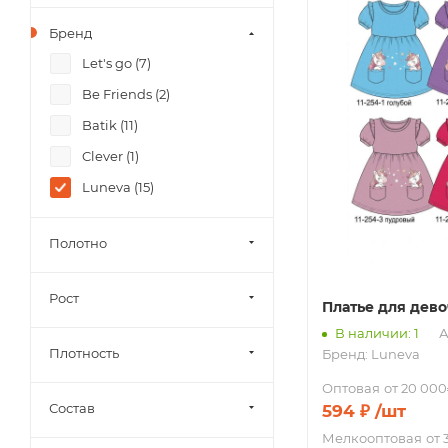
Бренд
Let's go (
7
)
Be Friends (
2
)
Batik (
11
)
Clever (
1
)
Luneva (
15
)
Полотно
Рост
Платье для дев
В наличии: 1
А
Плотность
Бренд:
Luneva
Оптовая
от 20 000
Состав
594
₽
/шт
Мелкооптовая
от 