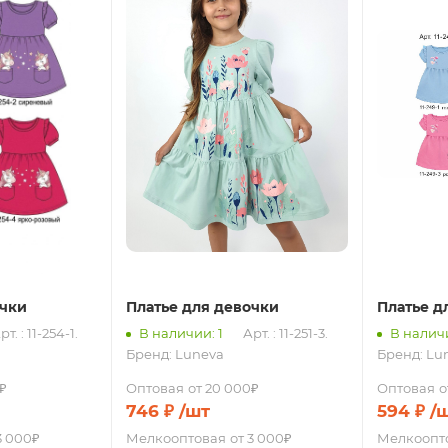
очки
Платье для девочки
Платье д
рт. : 11-254-1.
В наличии: 1
Арт. : 11-251-3.
В наличи
Бренд:
Luneva
Бренд:
Lu
₽
Оптовая
от 20 000₽
Оптовая
о
746
₽
/шт
594
₽
/
3 000₽
Мелкооптовая
от 3 000₽
Мелкоопт