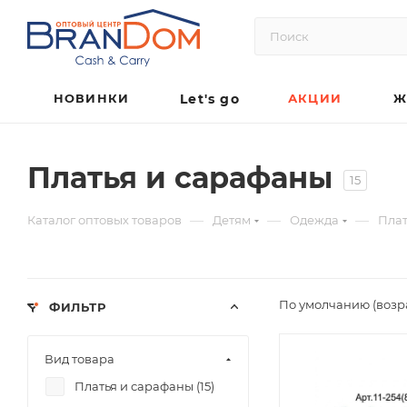
НОВИНКИ
Let's go
АКЦИИ
Ж
Платья и сарафаны
15
—
—
—
Каталог оптовых товаров
Детям
Одежда
Плат
По умолчанию (возр
ФИЛЬТР
Вид товара
Платья и сарафаны (
15
)