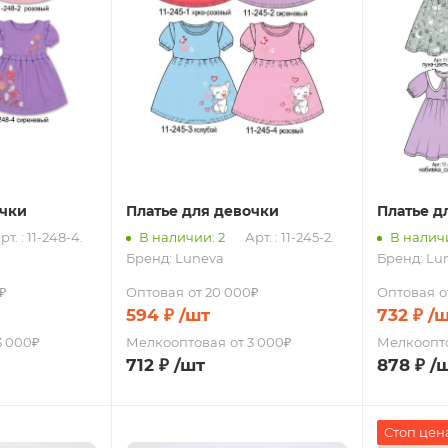
очки
Платье для девочки
Платье д
рт. : 11-248-4.
В наличии: 2
Арт. : 11-245-2.
В наличи
Бренд:
Luneva
Бренд:
Lu
₽
Оптовая
от 20 000₽
Оптовая
о
594
₽
/шт
732
₽
/
3 000₽
Мелкооптовая
от 3 000₽
Мелкоопт
712
₽
/шт
878
₽
/
Стоп цен