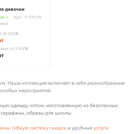
ля девочки
и: 1
Арт. : 11-170-19.
neva
т 20 000₽
шт
овая
от 3 000₽
шт
том. Наша коллекция включает в себя разнообразные
я особых мероприятий.
нную одежду оптом, изготовленную из безопасных
е сарафаны, образы для школы.
ены, гибкую систему скидок
и удобные
услуги