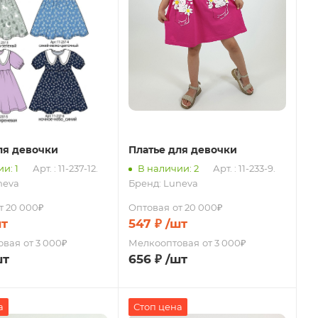
ля девочки
Платье для девочки
и: 1
Арт. : 11-237-12.
В наличии: 2
Арт. : 11-233-9.
neva
Бренд:
Luneva
т 20 000₽
Оптовая
от 20 000₽
шт
547
₽
/шт
овая
от 3 000₽
Мелкооптовая
от 3 000₽
шт
656
₽
/шт
а
Стоп цена