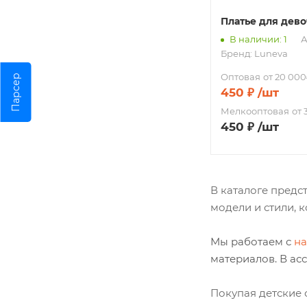
Платье для дев
В наличии: 1
А
Бренд:
Luneva
Оптовая
от 20 000
Парсер
450
₽
/шт
Мелкооптовая
от 
450
₽
/шт
В каталоге предс
модели и стили, 
Мы работаем с
н
материалов. В ас
Покупая детские 