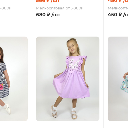
566
₽
/шт
450
₽
/
3 000₽
Мелкооптовая
от 3 000₽
Мелкоопт
680
₽
/шт
450
₽
/