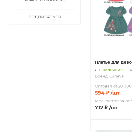
ПОДПИСАТЬСЯ
Платье для дев
В наличии: 1
А
Бренд:
Luneva
Оптовая
от 20 000
594
₽
/шт
Мелкооптовая
от 
712
₽
/шт