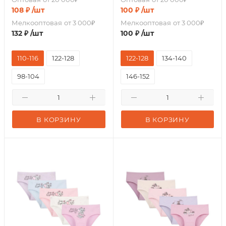
108
₽
/шт
100
₽
/шт
Мелкооптовая
от 3 000₽
Мелкооптовая
от 3 000₽
132
₽
/шт
100
₽
/шт
110-116
122-128
122-128
134-140
98-104
146-152
В КОРЗИНУ
В КОРЗИНУ