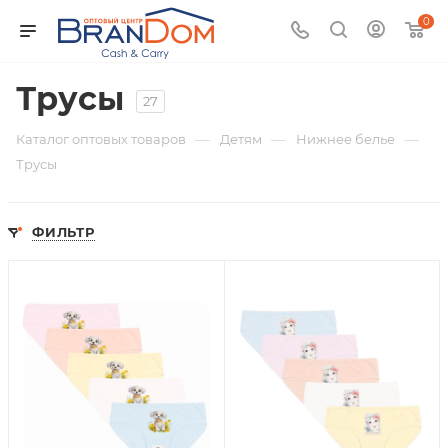
0
Трусы
27
—
—
—
Каталог оптовых товаров
Детям
Нижнее белье
Трусы
ФИЛЬТР