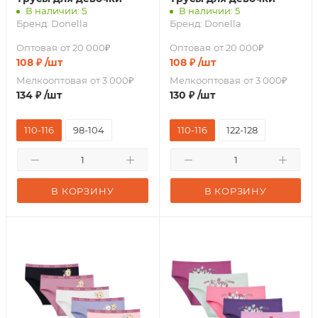
В наличии: 5
В наличии: 5
Бренд:
Donella
Бренд:
Donella
Оптовая
от 20 000₽
Оптовая
от 20 000₽
108
₽
/шт
108
₽
/шт
Мелкооптовая
от 3 000₽
Мелкооптовая
от 3 000₽
134
₽
/шт
130
₽
/шт
110-116
98-104
110-116
122-128
В КОРЗИНУ
В КОРЗИНУ