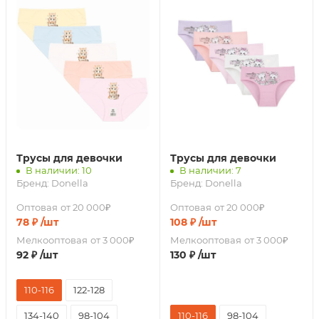
Трусы для девочки
Трусы для девочки
В наличии: 10
В наличии: 7
Бренд:
Donella
Бренд:
Donella
Оптовая
от 20 000₽
Оптовая
от 20 000₽
78
₽
/шт
108
₽
/шт
Мелкооптовая
от 3 000₽
Мелкооптовая
от 3 000₽
92
₽
/шт
130
₽
/шт
110-116
122-128
134-140
98-104
110-116
98-104